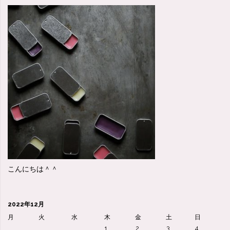
こんにちは＾＾
2022年12月
月
火
水
木
金
土
日
1
2
3
4