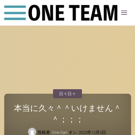
ONE
ちー
む
日々日々
本当に久々＾＾いけません＾
＾；；；
投稿者:
One-San
オン
2022年12月5日