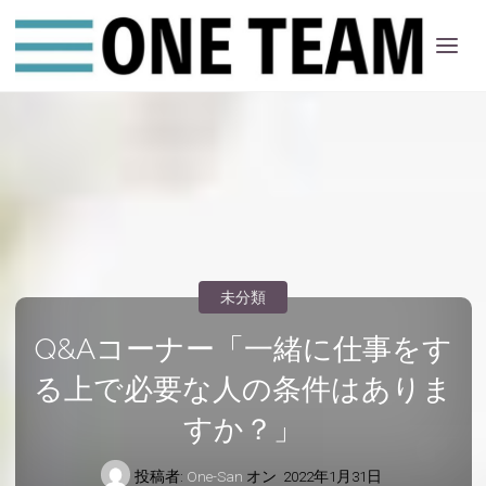
ONE
ちー
む
未分類
Q&Aコーナー「一緒に仕事をす
る上で必要な人の条件はありま
すか？」
投稿者:
One-San
オン
2022年1月31日