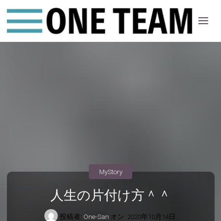
ONE
ちー
む
MyStory
人生の片付け方＾＾
投稿者:
One-San
オン
2020年10月14日