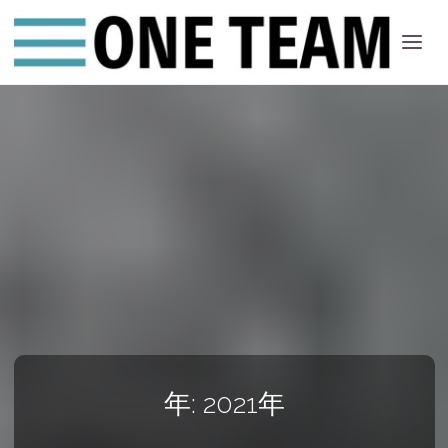
ONE
ちー
む
年:
2021年