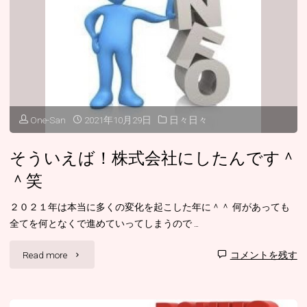
こ
比
と
べ、
な
常
い
に
よ
One-San
2021年10月29日
日々日々
自
ね
信
そういえば！株式会社にしたんです＾
＾
＾笑
を
＾"
失
２０２１年は本当に多くの変化を起こした年に＾＾ 何があっても
全てを何となくで進めていってしまうので …
っ
"そ
Read more
コメントを残す
て
う
い