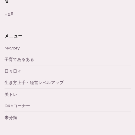
31
習
慣"
« 2月
メニュー
MyStory
子育てあるある
日々日々
生き方上手・経営レベルアップ
美トレ
Q&Aコーナー
未分類