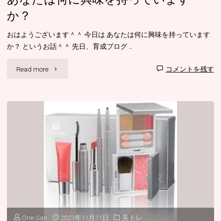
か？"
張
か？
れ！」
おはようございます＾＾ 今日は あなたは何に興味を持っています
と
か？ というお話＾＾ 先日、育成プログ …
心
"あ
Read more
コメントを残す
の
な
底
た
か
は
ら
何
応
に
援
興
し
味
One-San
2021年11月11日
美トレ