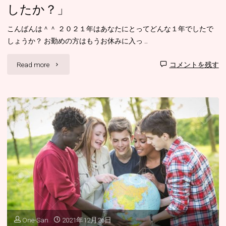
したか？」
こんばんは＾＾ ２０２１年はあなたにとってどんな１年でしたで
しょうか？ お勤めの方はもうお休みに入っ …
"日々
Read more
コメントを残す
日々
「２
０
２
１
年
は
One-San
2021年12月26日
ど