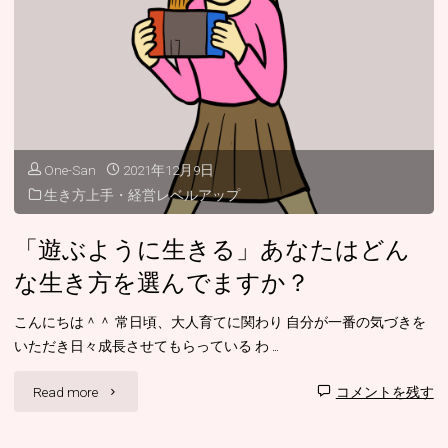
手
ル
「一
を
夜
出
漬
そ
One-San
2021年12月9日
け
う
生き方上手・経営レベルアップ
の
と
「遊ぶように生きる」あなたはどん
成
す
な生き方を選んでますか？
功
る
こんにちは＾＾ 常日頃、大人育てに関わり 自分が一番の気づきを
は
いただき日々成長させてもらっている わ …
と
長
"「遊
損」"
Read more
コメントを残す
い
ぶ