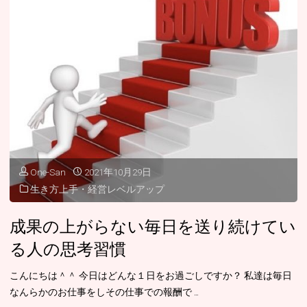
い
る
え
あ
ば！
な
株
た
式
へ
会
＾
社
One-San
2021年10月29日
＾"
生き方上手・経営レベルアップ
に
し
成果の上がらない毎日を送り続けてい
る人の思考習慣
た
ん
こんにちは＾＾ 今日はどんな１日をお過ごしですか？ 私達は毎日
なんらかのお仕事をしその仕事での報酬で …
で