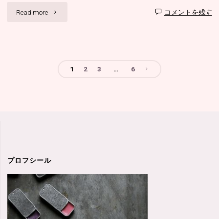
"成
Read more
コメントを残す
す
果
＾
の
＾
1
2
3
…
6
上
笑"
投
が
稿
ら
な
の
い
ペ
プロフシール
毎
ー
日
ジ
を