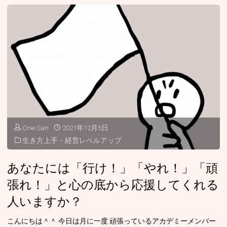
時
よ
間
う
が
に
か
生
か
き
っ
る」
One-San
2021年12月5日
て
あ
生き方上手・経営レベルアップ
い
な
あなたには「行け！」「やれ！」「頑
る」"
た
張れ！」と心の底から応援してくれる
は
人いますか？
ど
こんにちは＾＾ 今日は月に一度 頑張っているアカデミーメンバー