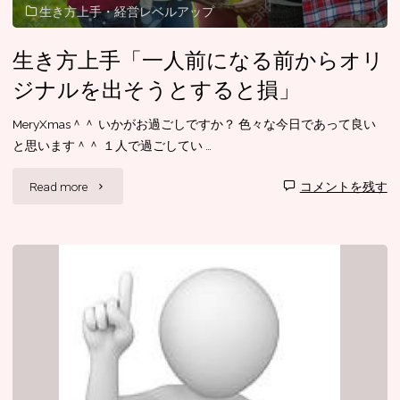
生き方上手・経営レベルアップ
ん
生き方上手「一人前になる前からオリ
な
ジナルを出そうとすると損」
１
MeryXmas＾＾ いかがお過ごしですか？ 色々な今日であって良い
年
と思います＾＾ １人で過ごしてい …
で
"生
Read more
コメントを残す
し
き
た
方
か？」"
上
手
「一
人