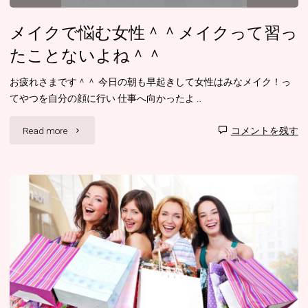
て
を
く
メイクで悩む女性＾＾メイクって習っ
持
たことないよね＾＾
れ
っ
お疲れさまです＾＾ 今日の朝も早起きして女性はみなメイク！っ
る
て
てやつを自分の顔に行い 仕事へ向かったよ …
人
い
"メ
Read more
コメントを残す
い
ま
イ
ま
す
ク
す
か？"
で
か？"
悩
む
女