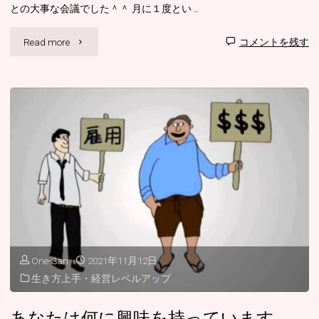
との大事な会議でした＾＾ 月に１度とい …
ん
な
"あ
Read more
コメントを残す
生
な
き
た
方
に
を
は
選
「行
ん
け！」
で
「や
One-San
2021年11月12日
ま
れ！」
生き方上手・経営レベルアップ
す
「頑
あなたは何に興味を持っています