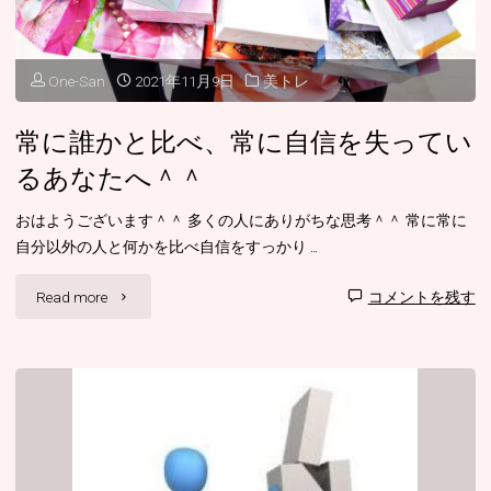
性
＾
One-San
2021年11月9日
美トレ
＾
常に誰かと比べ、常に自信を失ってい
メ
るあなたへ＾＾
イ
おはようございます＾＾ 多くの人にありがちな思考＾＾ 常に常に
ク
自分以外の人と何かを比べ自信をすっかり …
っ
"常
Read more
コメントを残す
て
に
習
誰
っ
か
た
と