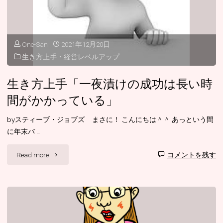
前
に
One-San
2021年12月20日
生き方上手・経営レベルアップ
な
る
生き方上手「一夜漬けの成功は長い時
間がかかっている」
前
か
byスティーブ・ジョブズ まさに！ こんにちは＾＾ あっという間
に年末バ …
ら
"生
Read more
コメントを残す
オ
き
リ
方
ジ
上
ナ