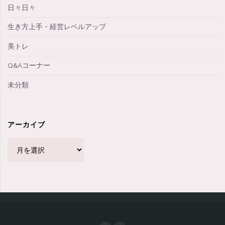
日々日々
生き方上手・経営レベルアップ
美トレ
Q&Aコーナー
未分類
アーカイブ
ア
ー
カ
イ
ブ