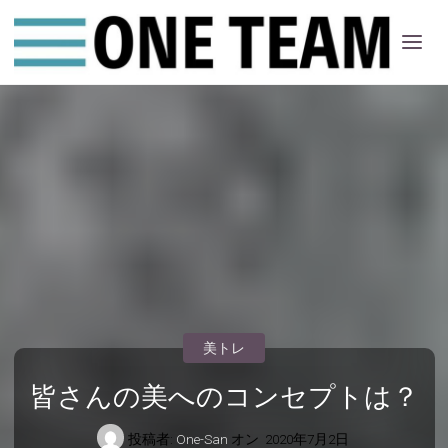
ONE
ちー
む
美トレ
皆さんの美へのコンセプトは？
投稿者:
One-San
オン
2020年7月2日