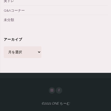
美トレ
Q&Aコーナー
未分類
アーカイブ
ア
ー
カ
イ
ブ
©2021 ONE ちーむ