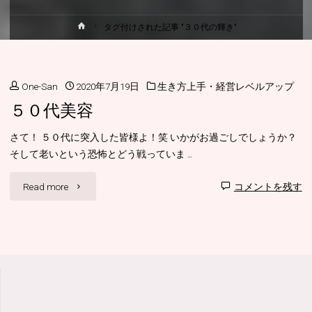
ホ
タグ付けされた記事 "３０代の輝き"
ー
ム
One-San
2020年7月19日
生き方上手・経営レベルアップ
５０代美容
さて！ ５０代に突入した皆様よ！笑 いかがお過ごしでしょうか？
そして老いという恐怖とどう戦っていま …
"５
Read more
コメントを残す
０
代
美
容"