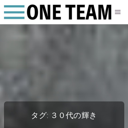
ONE
ちー
む
タグ:
３０代の輝き