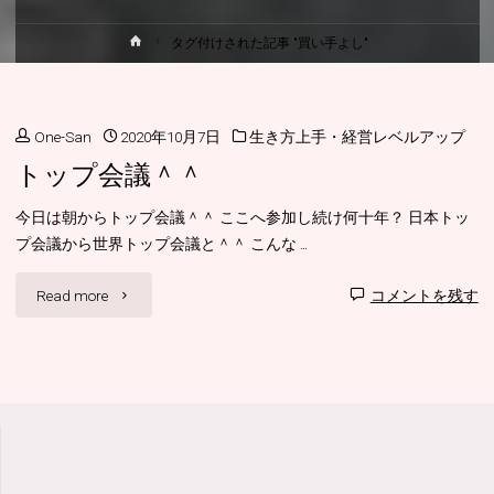
ホ
タグ付けされた記事 "買い手よし"
ー
ム
One-San
2020年10月7日
生き方上手・経営レベルアップ
トップ会議＾＾
今日は朝からトップ会議＾＾ ここへ参加し続け何十年？ 日本トッ
プ会議から世界トップ会議と＾＾ こんな …
"ト
Read more
コメントを残す
ッ
プ
会
議