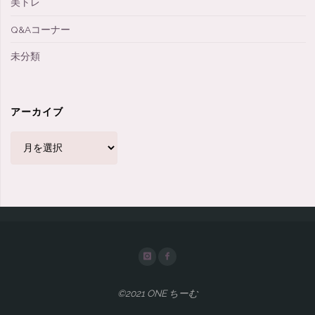
美トレ
Q&Aコーナー
未分類
アーカイブ
ア
ー
カ
イ
ブ
©2021 ONE ちーむ