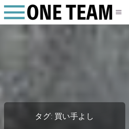
ONE
ちー
む
タグ:
買い手よし