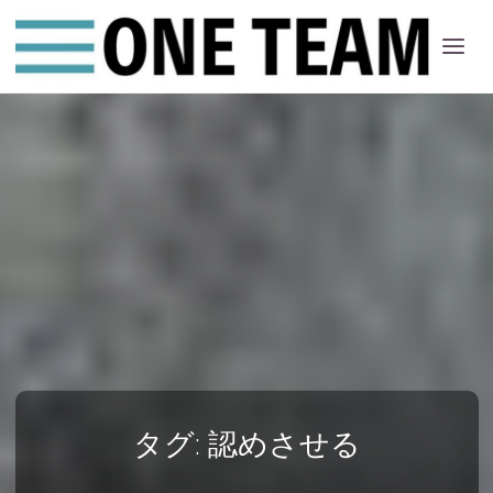
ONE
ちー
む
タグ:
認めさせる