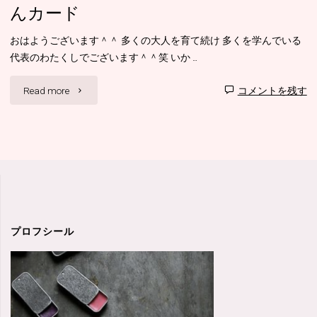
んカード
おはようございます＾＾ 多くの大人を育て続け 多くを学んでいる
代表のわたくしでございます＾＾笑 いか …
"嫉
Read more
コメントを残す
妬、
妬
み
で
心
プロフシール
の
中
が