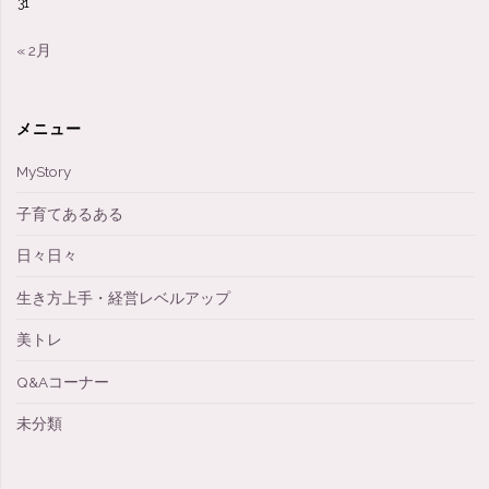
31
引
« 2月
っ
張
メニュー
っ
MyStory
て
子育てあるある
い
日々日々
ま
生き方上手・経営レベルアップ
せ
美トレ
Q&Aコーナー
ん
未分類
カ
ー