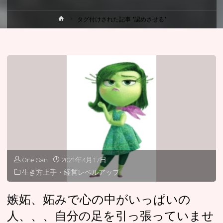
ホ
タグ付けされた記事 "認めさせる"
ー
ム
One-San
2021年4月17日
生き方上手・経営レベルアップ
嫉妬、妬みで心の中がいっぱいの
人、、、自分の足を引っ張っていませ