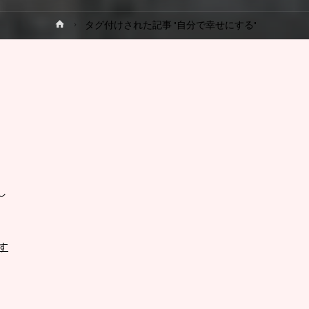
ホ
タグ付けされた記事 "自分で幸せにする"
プ
ー
ム
ミ
し
す