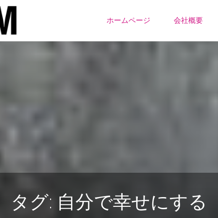
ONE
コ
ちー
ホームページ
会社概要
む
ン
テ
ン
ツ
へ
ス
キ
タグ:
自分で幸せにする
ッ