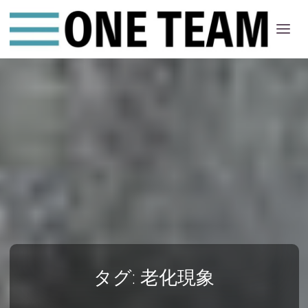
ONE
ちー
む
タグ:
老化現象