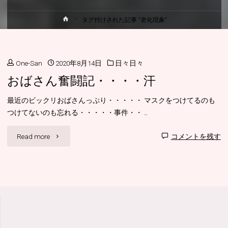
ホ
タグ付けされた記事 "老化現象"
ー
ム
One-San
2020年8月14日
日々日々
おばさん奮闘記・・・・汗
最近のビックリおばさんっぷり・・・・・ マスクをつけてるのも
つけてないのも忘れる・・・・・事件・・ …
"お
Read more
コメントを残す
ば
さ
ん
奮