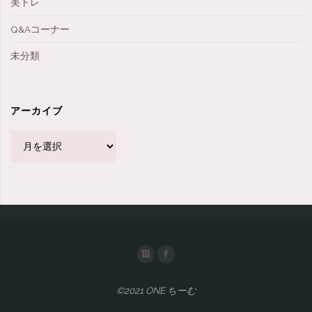
美トレ
Q&Aコーナー
未分類
アーカイブ
ア
ー
カ
イ
ブ
©2021 ONE ちーむ