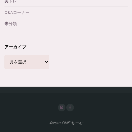
美トレ
Q&Aコーナー
未分類
アーカイブ
ア
ー
カ
イ
ブ
©2021 ONE ちーむ