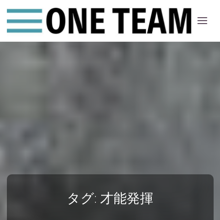
ONE
ちー
む
タグ:
才能発揮