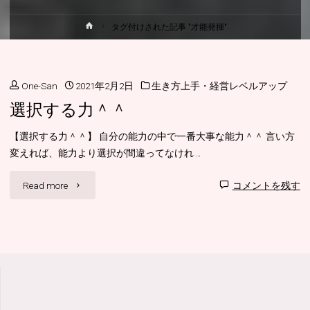
ホ
タグ付けされた記事 "才能発揮"
ー
ム
One-San
2021年2月2日
生き方上手・経営レベルアップ
選択する力＾＾
【選択する力＾＾】 自分の能力の中で一番大事な能力＾＾ 言い方
変えれば、能力より選択が間違ってなけれ …
"選
Read more
コメントを残す
択
す
る
力