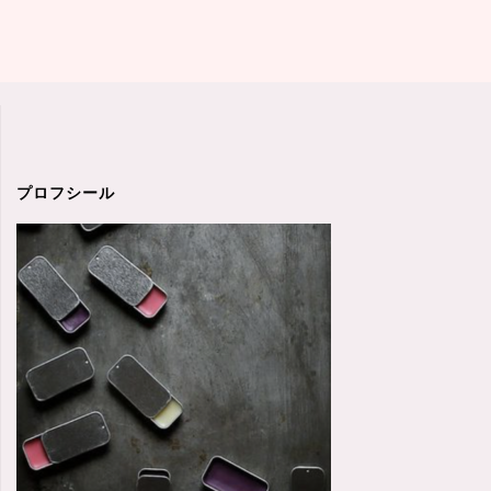
択
す
る
能
力」
プロフシール
「見
極
め
る
能
力」"