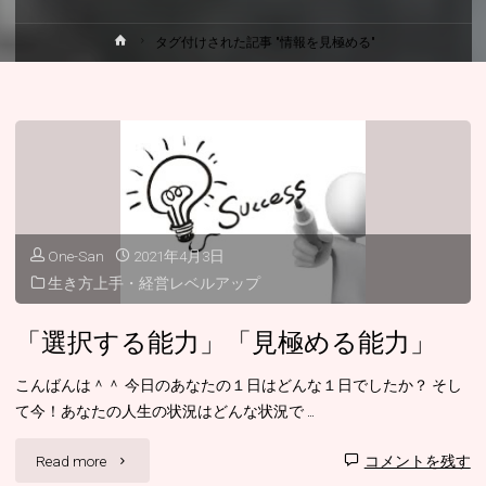
ホ
タグ付けされた記事 "情報を見極める"
ー
ム
One-San
2021年4月3日
生き方上手・経営レベルアップ
「選択する能力」「見極める能力」
こんばんは＾＾ 今日のあなたの１日はどんな１日でしたか？ そし
て今！あなたの人生の状況はどんな状況で …
"「選
Read more
コメントを残す