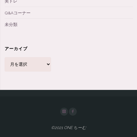
美トレ
Q&Aコーナー
未分類
アーカイブ
ア
ー
カ
イ
ブ
©2021 ONE ちーむ