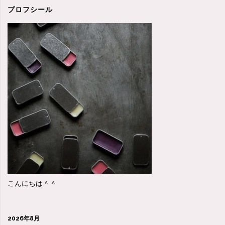
れ
プロフシール
ば
大
丈
夫？・・・"
こんにちは＾＾
2026年8月