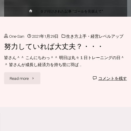
ホ
タグ付けされた記事 "ゴールを見据えて"
ー
ム
One-San
2021年1月29日
生き方上手・経営レベルアップ
努力していれば大丈夫？・・・
皆さん＾＾ こんにちわっ＾＾ 明日は丸々１日トレーニングの日＾
＾ 皆さんが成長し経済力を持ち世に羽ば …
"努
Read more
コメントを残す
力
し
て
い