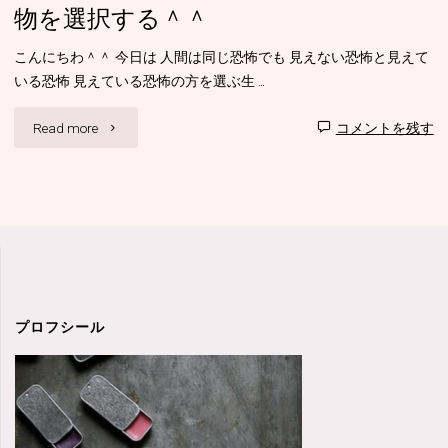
物を選択する＾＾
こんにちわ＾＾ 今日は 人間は同じ恐怖でも 見えない恐怖と見えて
いる恐怖 見えている恐怖の方を選ぶ生 …
"人
Read more
コメントを残す
は
見
え
な
い
プロフシール
物
を
怖