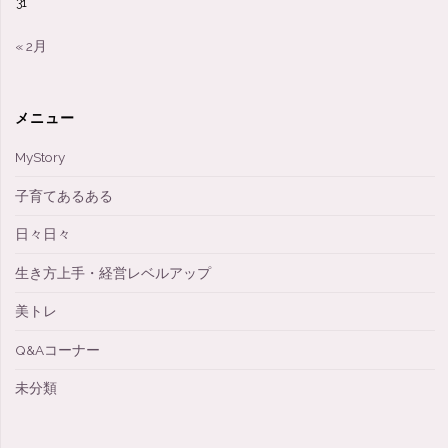
31
択
« 2月
す
る
メニュー
＾
MyStory
＾"
子育てあるある
日々日々
生き方上手・経営レベルアップ
美トレ
Q&Aコーナー
未分類