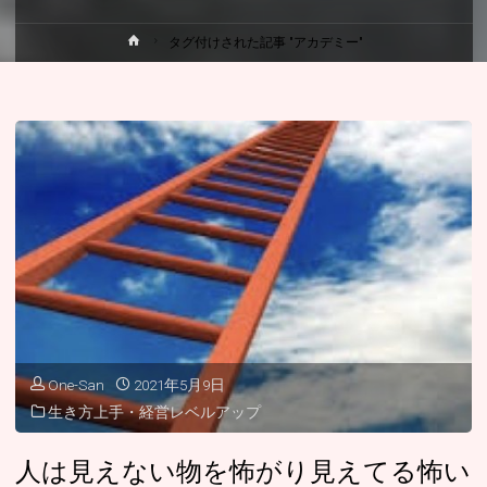
ホ
タグ付けされた記事 "アカデミー"
ー
ム
One-San
2021年5月9日
生き方上手・経営レベルアップ
人は見えない物を怖がり見えてる怖い