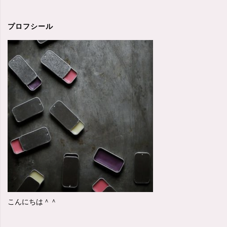
ダ
サ
プロフシール
い
ブ
ロ
グ
の
レ
イ
ア
こんにちは＾＾
ウ