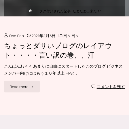
ホ
タグ付けされた記事 "たまたま出来た！"
ー
ム
One-San
2021年1月6日
日々日々
ちょっとダサいブログのレイアウ
ト・・・・言い訳の巻、、汗
こんばんわ＾＾ あまりに自由にスタートしたこのブログ ビジネス
メンバー向けにはもう１０年以上 HPと …
"ち
Read more
コメントを残す
ょ
っ
と