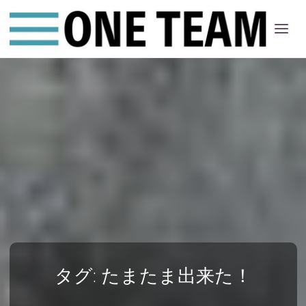
ONE
ちー
む
タグ:
たまたま出来た！