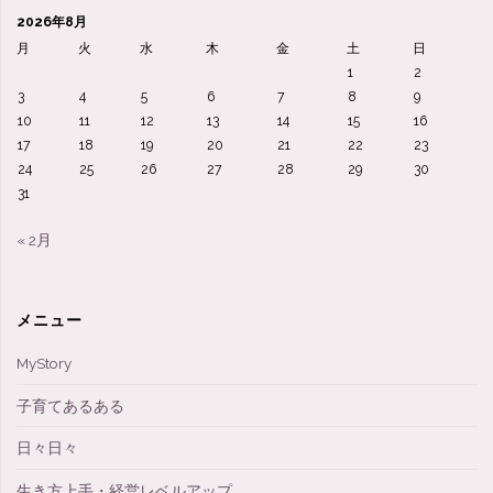
ト・・・・
2026年8月
言
月
火
水
木
金
土
日
1
2
い
3
4
5
6
7
8
9
10
11
12
13
14
15
16
訳
17
18
19
20
21
22
23
24
25
26
27
28
29
30
の
31
巻、、
« 2月
汗"
メニュー
MyStory
子育てあるある
日々日々
生き方上手・経営レベルアップ