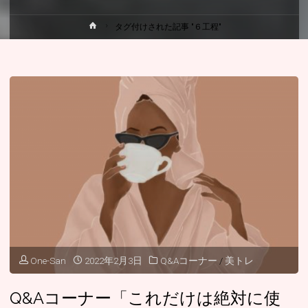
ホ
タグ付けされた記事 "６工程"
ー
ム
One-San
2022年2月3日
Q&Aコーナー
/
美トレ
Q&Aコーナー「これだけは絶対に使