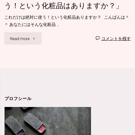
う！という化粧品はありますか？」
これだけは絶対に使う！という化粧品ありますか？ こんばんは＾
＾ あなたにはそんな化粧品 …
"Q&A
Read more
コメントを残す
コ
ー
ナ
ー
「こ
プロフシール
れ
だ
け