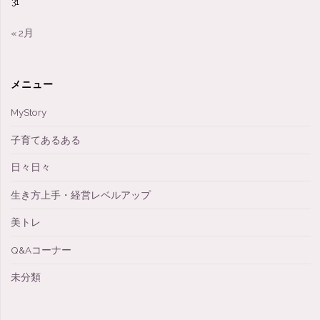
31
品
« 2月
は
あ
メニュー
り
MyStory
ま
子育てあるある
す
日々日々
か？」"
生き方上手・経営レベルアップ
美トレ
Q&Aコーナー
未分類