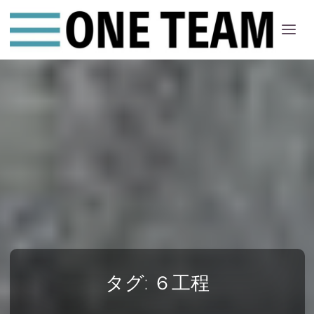
ONE
ちー
む
タグ:
６工程