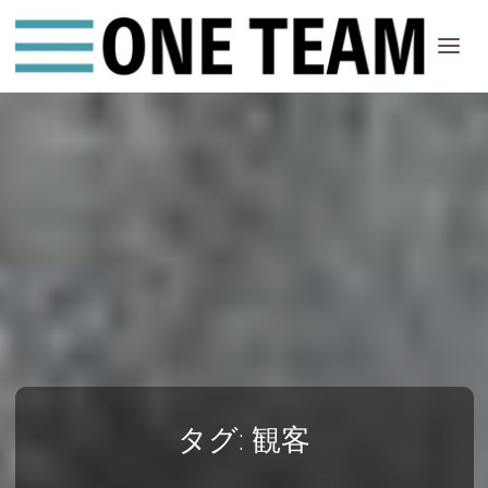
ONE
ちー
む
タグ:
観客