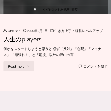
ホ
タグ付けされた記事 "観客"
ー
ム
One-San
2020年9月9日
生き方上手・経営レベルアップ
人生のplayers
何かをスタートしようと思うと 必ず「反対」「心配」「マイナ
ス」 「頑張れ！」と「応援」以外の沢山の言 …
"人
Read more
コメントを残す
生
の
players"