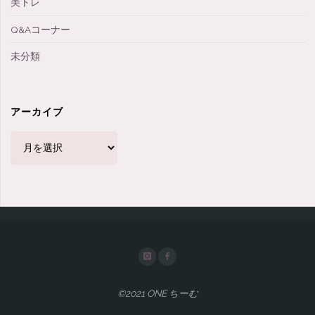
美トレ
Q&Aコーナー
未分類
アーカイブ
ア
ー
カ
イ
ブ
©2021 ONE ちーむ