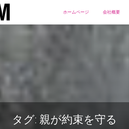
ONE
コ
ちー
ホームページ
会社概要
む
ン
テ
ン
ツ
へ
ス
キ
タグ:
親が約束を守る
ッ