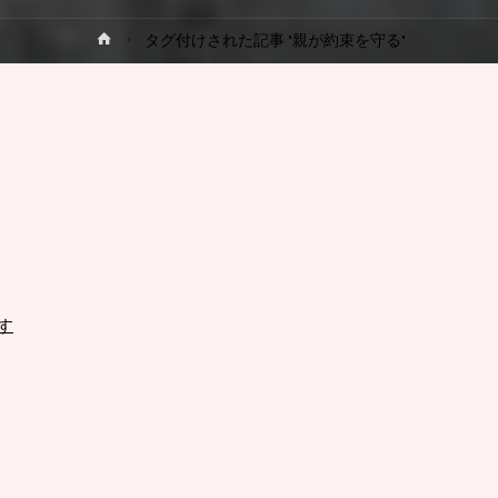
ホ
タグ付けされた記事 "親が約束を守る"
プ
ー
ム
す