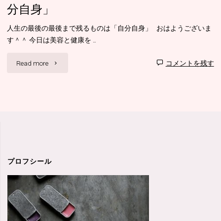
分自身」
人生の最後の最後まで残るものは「自分自身」 おはようございま
す＾＾ 今日は美容と健康を …
"人
Read more
コメントを残す
生
の
最
後
の
プロフシール
最
後
ま