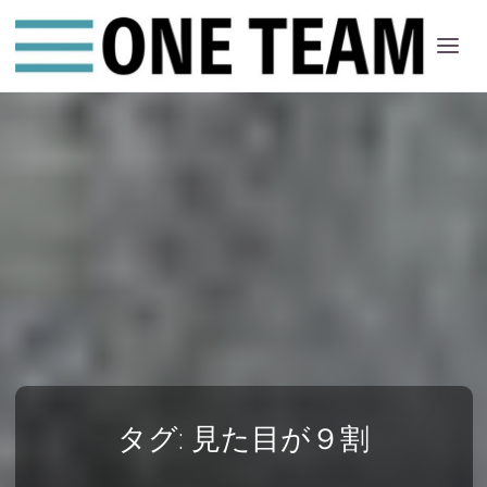
ONE
ちー
む
タグ:
見た目が９割