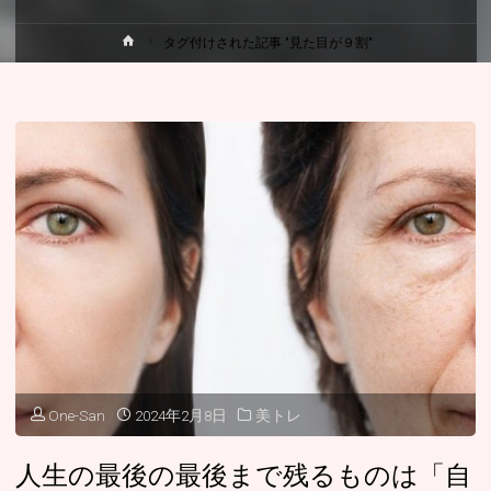
ホ
タグ付けされた記事 "見た目が９割"
ー
ム
One-San
2024年2月8日
美トレ
人生の最後の最後まで残るものは「自