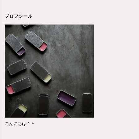
ど
ん
プロフシール
な
生
き
方
が
手
に
入
こんにちは＾＾
る