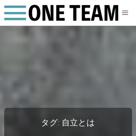
ONE
ちー
む
タグ:
自立とは