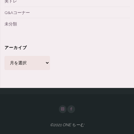
美トレ
Q&Aコーナー
未分類
アーカイブ
ア
ー
カ
イ
ブ
©2021 ONE ちーむ