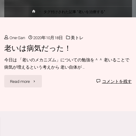
ホ
タグ付けされた記事 "老いを治療する"
ー
ム
One-San
2020年10月18日
美トレ
老いは病気だった！
今日は 「老いのメカニズム」についての勉強を＾＾ 老いることで
病気が増えるという考えから 老い自体が …
"老
Read more
コメントを残す
い
は
病
気