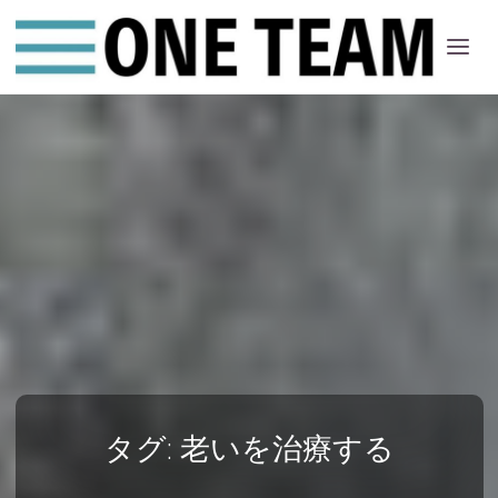
ONE
ちー
む
タグ:
老いを治療する