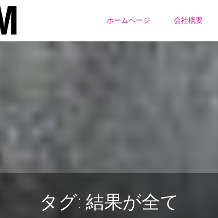
ONE
コ
ちー
ホームページ
会社概要
む
ン
テ
ン
ツ
へ
ス
キ
タグ:
結果が全て
ッ