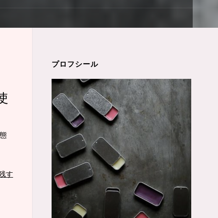
プロフシール
使
態
残す