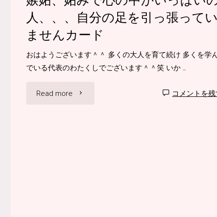
人、、、自分の足を引っ張って
ませんカード
おはようございます＾＾ 多くの大人を育て続け 多くを学
でいる代表のわたくしでございます＾＾笑 いか …
"嫉
Read more
コメントを残
妬、
妬
み
で
心