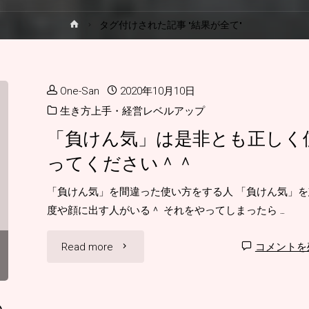
ホ
タグ付けされた記事 "結果が全て"
プ
ー
ム
One-San
2020年10月10日
生き方上手・経営レベルアップ
「負けん気」は是非とも正しく
ってください＾＾
「負けん気」を間違った使い方をする人 「負けん気」を
度や顔に出す人がいる＾ それをやってしまったら …
"「負
Read more
コメントを
け
の
ん