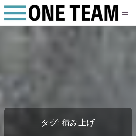
ONE
ちー
む
タグ:
積み上げ