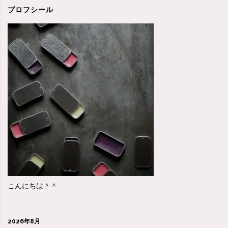
き
プロフシール
と
遅
咲
き
と
あ
る？"
こんにちは＾＾
2026年8月