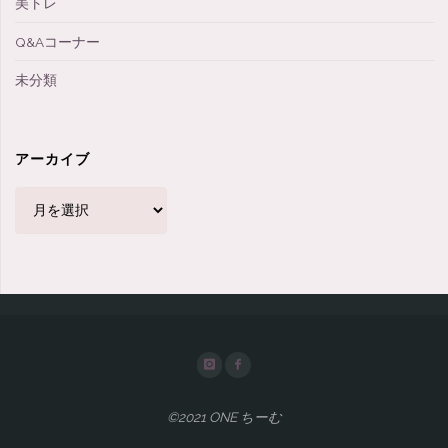
美トレ
Q&Aコーナー
未分類
アーカイブ
ア
ー
カ
イ
ブ
©2021 ONE ちーむ