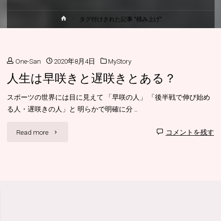
ホ
タグ付けされた記事 "積み上げ"
ー
ム
One-San
2020年8月4日
MyStory
人生は早咲きと遅咲きとある？
スポーツの世界には目に見えて 「早咲の人」 「後半戦で伸び始め
る人・遅咲きの人」と 明らかで明確に分 …
"人
Read more
コメントを残す
生
は
早
咲