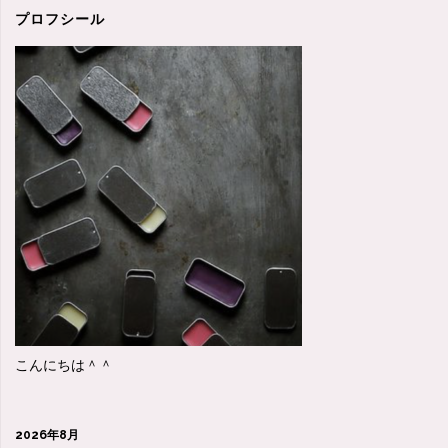
時
プロフシール
の
這
い
上
が
り
方？"
こんにちは＾＾
2026年8月