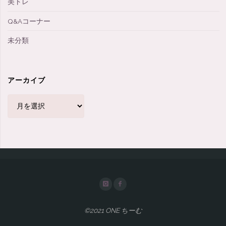
美トレ
Q&Aコーナー
未分類
アーカイブ
ア
ー
カ
イ
ブ
©2021 ONE ちーむ