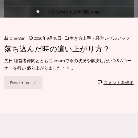
ホ
タグ付けされた記事 "理屈を知る"
ー
ム
One-San
2020年9月10日
生き方上手・経営レベルアップ
落ち込んだ時の這い上がり方？
先日 経営者仲間とともに zoomで今の状況や解決したいQ＆Aコー
ナーを行い 盛り上がりました＾＾ …
"落
Read more
コメントを残す
ち
込
ん
だ