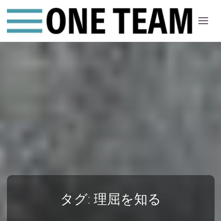
ONE
ちー
む
タグ:
理屈を知る