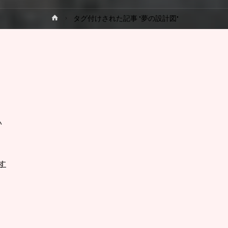
ホ
タグ付けされた記事 "夢の設計図"
プ
ー
ム
い
す