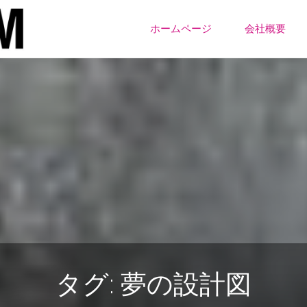
ONE
コ
ちー
ホームページ
会社概要
む
ン
テ
ン
ツ
へ
ス
キ
タグ:
夢の設計図
ッ